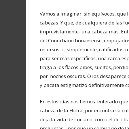
Vamos a imaginar, sin equívocos, que l
cabezas. Y que, de cualquiera de las f
imprevistamente- una cabeza más. Entr
del Conurbano bonaerense, empujados 
recursos o, simplemente, calificados c
para ser más específicos, una rama espe
traga a los flacos pibes, sueltos, per
por noches oscuras. O los desaparece o
y pacata estigmatizó definitivamente c
En estos días nos hemos enterado que u
cabeza de la Hidra, por encontrarla cu
deja la vida de Luciano, como el de otra
preguntas: ¿por qué un comisario de la