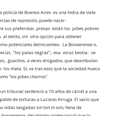
a policía de Buenos Aires es una hidra de siete
uerzas de represión, puede nacer-
e sus preferidas presas están los pibes pobres
al delito, sin otra opción para obtener
omo potenciales delincuentes. La Bonaerense o,
cial, “los patas negras”,- esa voraz bestia- se
didos, guachos, a veces drogados, que deambulan
 los mata. Sí, va tras esos que la sociedad hueca
omo “los pibes chorros”.
n tribunal sentenció a 10 años de cárcel a una
lpable de torturas a Luciano Arruga. El vacío que
s vidas sesgadas sin ton ni son, llena de
 bonaerense, del mismo origen social que la