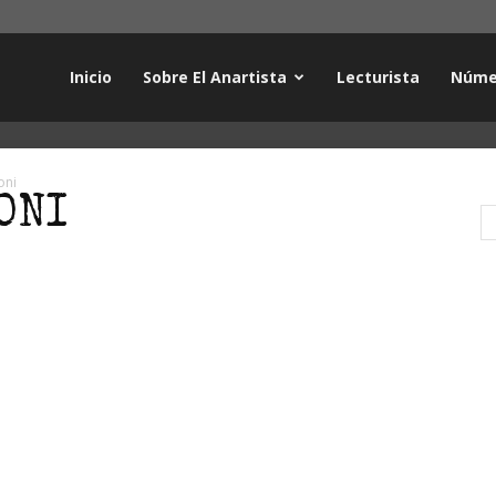
Inicio
Sobre El Anartista
Lecturista
Núme
oni
ONI