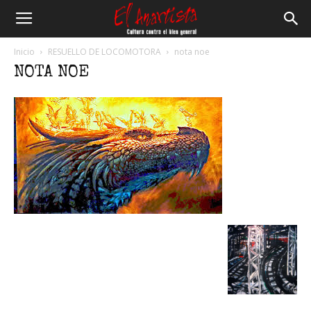
El
Inicio
RESUELLO DE LOCOMOTORA
nota noe
NOTA NOE
Anartista