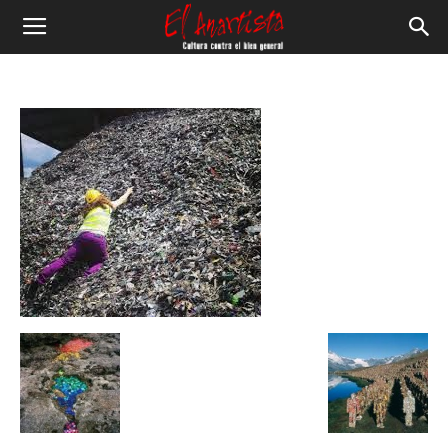
El
Anartista