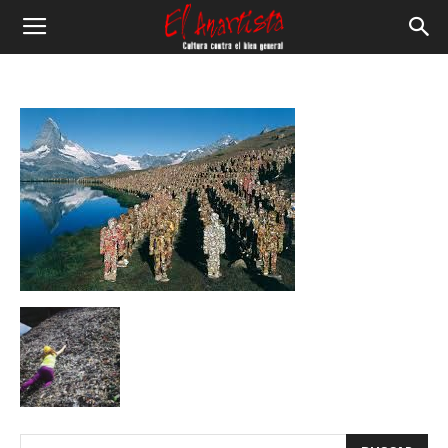
El
Anartista