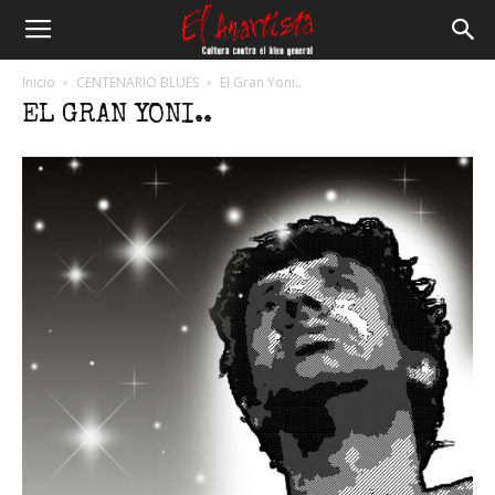
El
Inicio
CENTENARIO BLUES
El Gran Yoni..
EL GRAN YONI..
Anartista