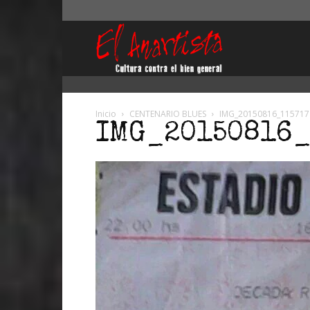
El
Anartista
Inicio
CENTENARIO BLUES
IMG_20150816_115717
IMG_20150816_