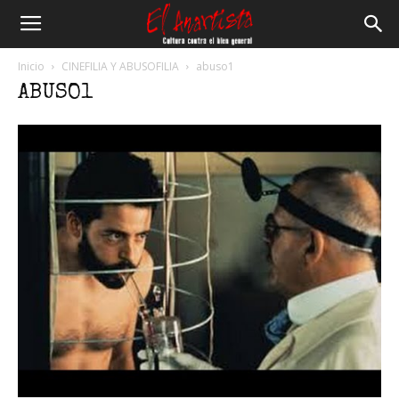
El
Inicio
CINEFILIA Y ABUSOFILIA
abuso1
ABUSO1
Anartista