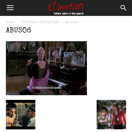
El
Inicio
CINEFILIA Y ABUSOFILIA
abuso6
ABUSO6
Anartista