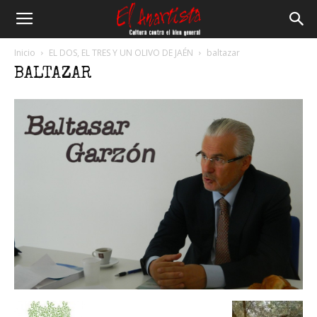
El
Inicio
EL DOS, EL TRES Y UN OLIVO DE JAÉN
baltazar
BALTAZAR
Anartista