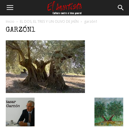
El
Inicio
EL DOS, EL TRES Y UN OLIVO DE JAÉN
garzón1
GARZÓN1
Anartista