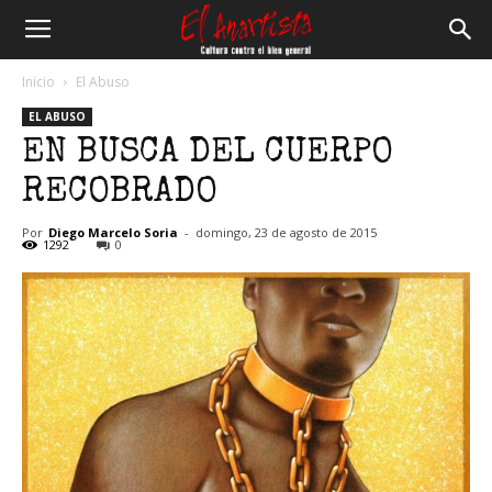
El
Inicio
El Abuso
EL ABUSO
Anartista
EN BUSCA DEL CUERPO
RECOBRADO
Por
Diego Marcelo Soria
-
domingo, 23 de agosto de 2015
1292
0