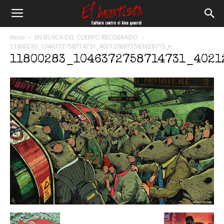
El
Inicio
EN BUSCA DEL CUERPO RECOBRADO
11800283_1046372758714731_4021206971583628715_n
11800283_1046372758714731_4021
Anartista