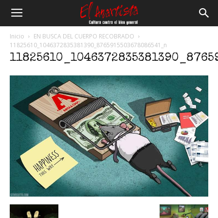
El
Inicio
EN BUSCA DEL CUERPO RECOBRADO
11825610_1046372835381390_8765915503678086541_n
11825610_1046372835381390_8765
Anartista