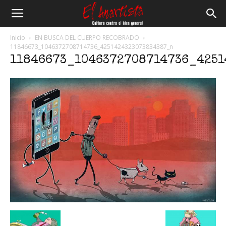
El
Inicio
EN BUSCA DEL CUERPO RECOBRADO
11846673_1046372708714736_4251424323073834387_n
11846673_1046372708714736_4251
Anartista