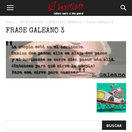
El
Inicio
EN BUSCA DEL CUERPO RECOBRADO
frase Galeano 3
FRASE GALEANO 3
Anartista