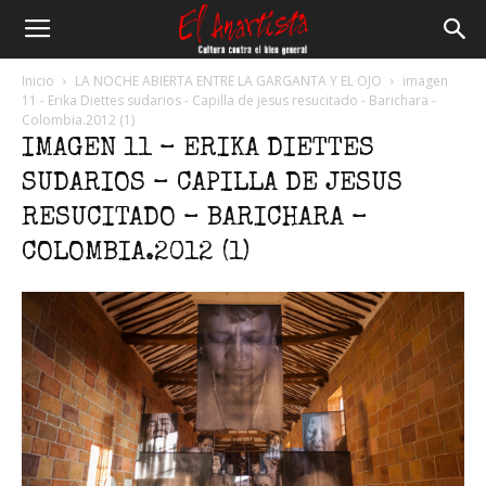
El
Inicio
LA NOCHE ABIERTA ENTRE LA GARGANTA Y EL OJO
imagen
11 - Erika Diettes sudarios - Capilla de jesus resucitado - Barichara -
Colombia.2012 (1)
Anartista
IMAGEN 11 – ERIKA DIETTES
SUDARIOS – CAPILLA DE JESUS
RESUCITADO – BARICHARA –
COLOMBIA.2012 (1)