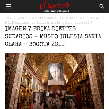
El
Inicio
LA NOCHE ABIERTA ENTRE LA GARGANTA Y EL OJO
imagen 7
Erika Diettes sudarios - Museo iglesia Santa Clara - bogota 2011
IMAGEN 7 ERIKA DIETTES
Anartista
SUDARIOS – MUSEO IGLESIA SANTA
CLARA – BOGOTA 2011