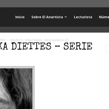
Inicio
Sobre El Anartista
Lecturista
Núme
 OJO
imagen 9 - Erika Diettes - Serie Sudarios (2)
KA DIETTES – SERIE