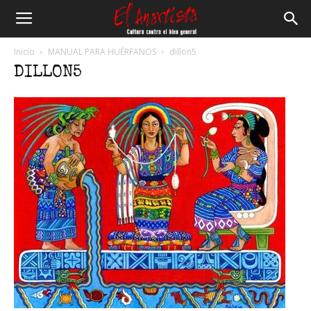
El
Inicio
MANUAL PARA HUÉRFANOS
dillon5
DILLON5
Anartista