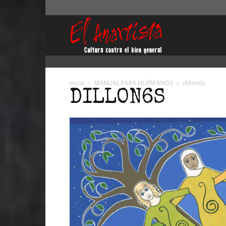
El
Anartista
Inicio
MANUAL PARA HUÉRFANOS
dillon6s
DILLON6S