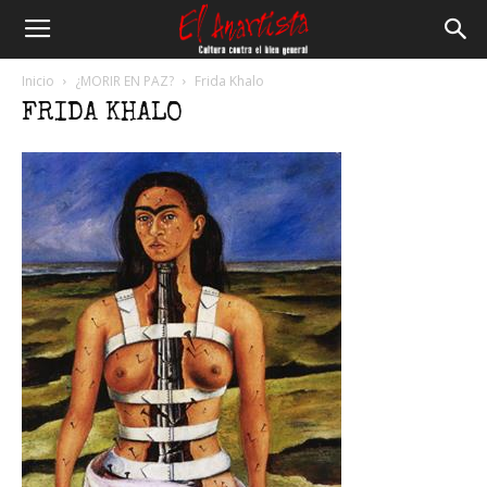
El
Inicio
¿MORIR EN PAZ?
Frida Khalo
FRIDA KHALO
Anartista