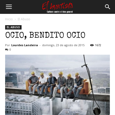
El
Inicio
El Abuso
EL ABUSO
Anartista
OCIO, BENDITO OCIO
Por
Lourdes Landeira
-
domingo, 23 de agosto de 2015
1672
0