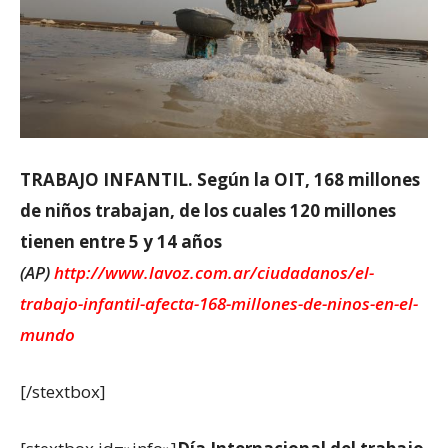
TRABAJO INFANTIL. Según la OIT, 168 millones
de niños trabajan, de los cuales 120 millones
tienen entre 5 y 14 años
(AP)
http://www.lavoz.com.ar/ciudadanos/el-
trabajo-infantil-afecta-168-millones-de-ninos-en-el-
mundo
[/stextbox]