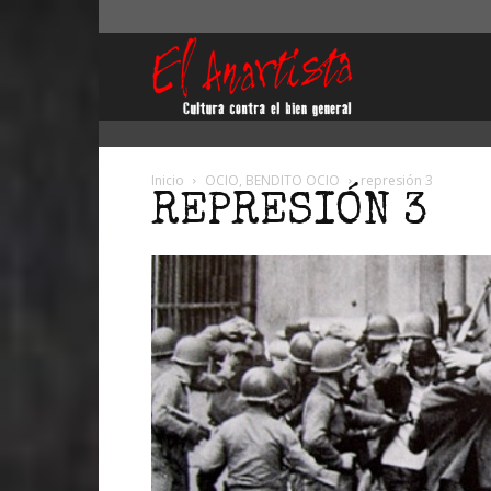
El
Anartista
Inicio
OCIO, BENDITO OCIO
represión 3
REPRESIÓN 3