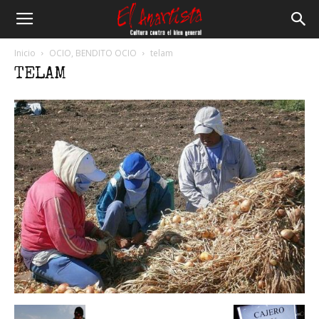
El
Inicio
OCIO, BENDITO OCIO
telam
TELAM
Anartista