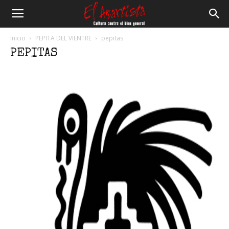
El
Inicio
PEPITA DEL VIENTRE
pepitas
PEPITAS
Anartista