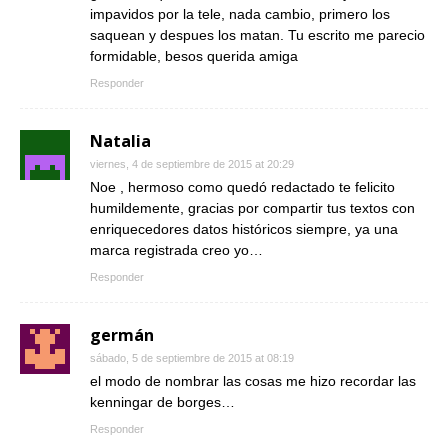
impavidos por la tele, nada cambio, primero los
saquean y despues los matan. Tu escrito me parecio
formidable, besos querida amiga
Responder
Natalia
viernes, 4 de septiembre de 2015 at 20:29
Noe , hermoso como quedó redactado te felicito
humildemente, gracias por compartir tus textos con
enriquecedores datos históricos siempre, ya una
marca registrada creo yo…
Responder
germán
sábado, 5 de septiembre de 2015 at 08:19
el modo de nombrar las cosas me hizo recordar las
kenningar de borges…
Responder