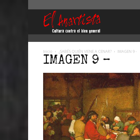
El
Anartista
Inicio
¿SABÉS QUIÉN VIENE A CENAR?
IMAGEN 9 -
IMAGEN 9 –