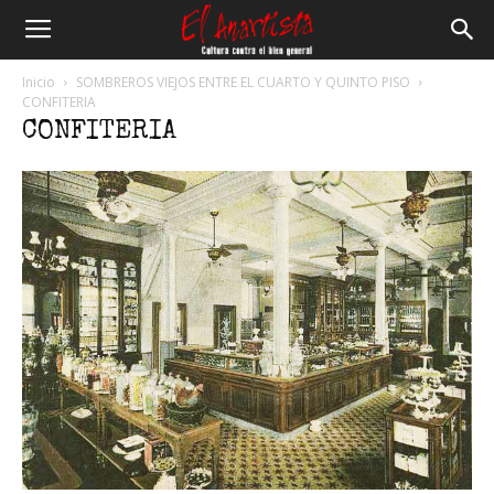
El
Inicio
SOMBREROS VIEJOS ENTRE EL CUARTO Y QUINTO PISO
CONFITERIA
CONFITERIA
Anartista