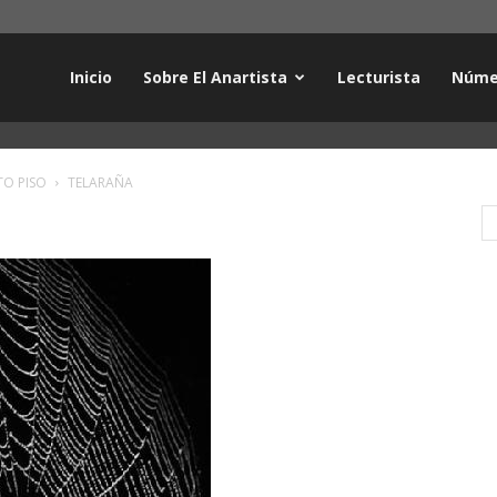
Inicio
Sobre El Anartista
Lecturista
Núme
TO PISO
TELARAÑA