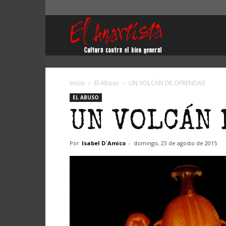
El
Anartista
Inicio
El Abuso
UN VOLCÁN DE OFRENDAS
EL ABUSO
UN VOLCÁN
Por
Isabel D´Amico
-
domingo, 23 de agosto de 2015