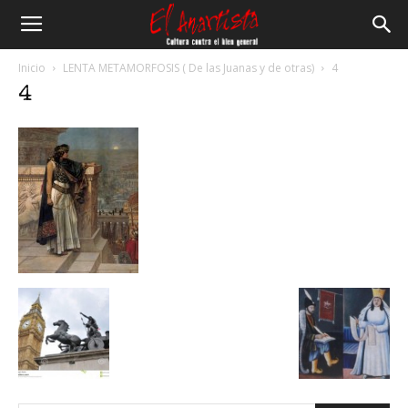
El
Inicio
LENTA METAMORFOSIS ( De las Juanas y de otras)
4
4
Anartista