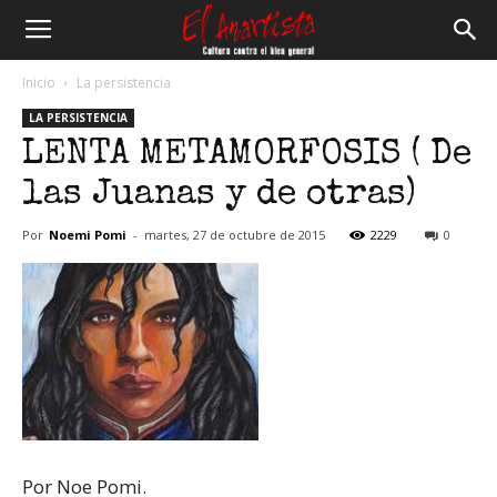
El
Inicio
La persistencia
LA PERSISTENCIA
Anartista
LENTA METAMORFOSIS ( De
las Juanas y de otras)
Por
Noemi Pomi
-
martes, 27 de octubre de 2015
2229
0
Por Noe Pomi.