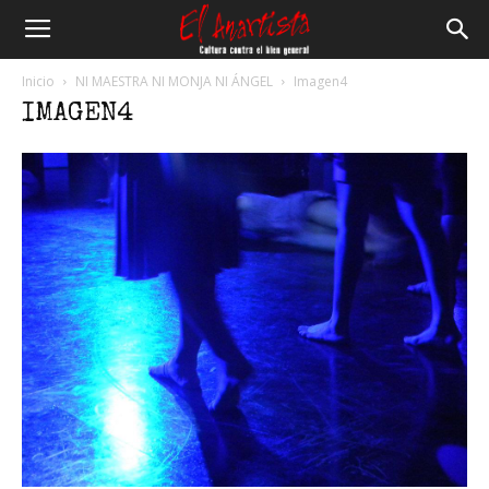
El
Inicio
NI MAESTRA NI MONJA NI ÁNGEL
Imagen4
IMAGEN4
Anartista