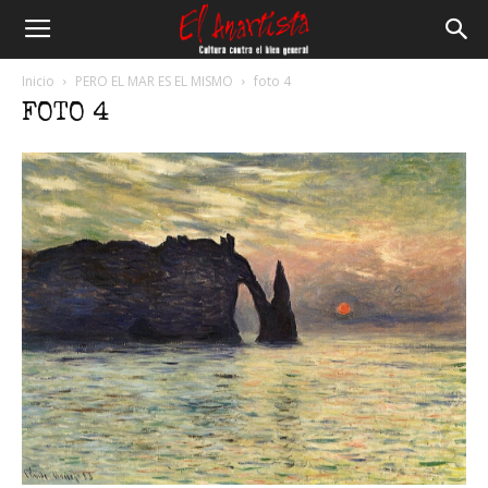
El
Inicio
PERO EL MAR ES EL MISMO
foto 4
FOTO 4
Anartista