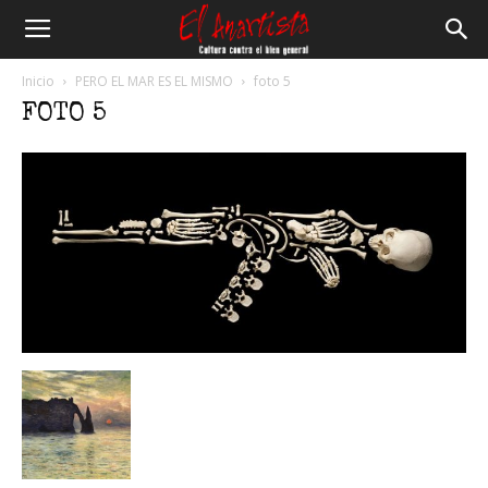
El
Inicio
PERO EL MAR ES EL MISMO
foto 5
FOTO 5
Anartista