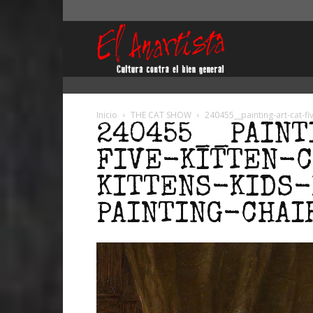
El
Anartista
Inicio
THE CAT SHOW
240455__painting-art-cat-fiv
240455__PAINT
FIVE-KITTEN-C
KITTENS-KIDS-
PAINTING-CHAI