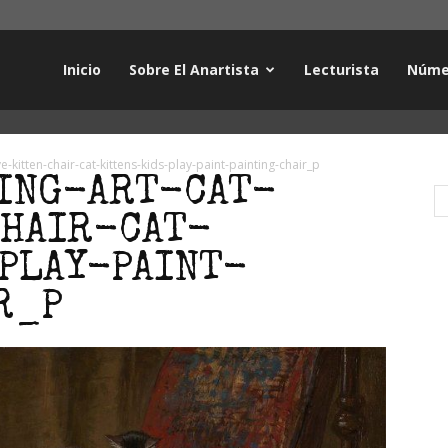
Inicio
Sobre El Anartista
Lecturista
Núme
e-kitten-chair-cat-kittens-kids-play-paint-painting-chair_p
ING-ART-CAT-
HAIR-CAT-
PLAY-PAINT-
R_P