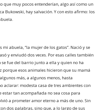
nto que muy pocos entenderían, algo así como un
ca Bukowski, hay salvación. Y con esto afirmo: los
abuela.
es mi abuela, “la mujer de los gatos”. Nació y se
casó y enviudó dos veces. Por esas calles también
n se fue del barrio junto a ella y quien no ha
ez porque esos animales hicieron que su mamá
 a algunos más, a algunos menos, hasta
eno aclarar: modesta casa de tres ambientes con
o de estar tan acompañada no sea cosa para
volvió a prometer amor eterno a más de uno. Sin
con dos palabras, sino que, a lo largo de sus