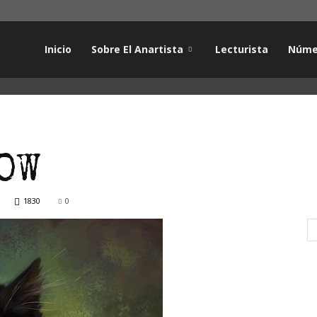
Inicio
Sobre El Anartista
Lecturista
Núme
OW
1830
0