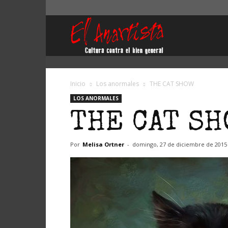
El
Anartista
Inicio
Los anormales
THE CAT SHOW
LOS ANORMALES
THE CAT SH
Por
Melisa Ortner
-
domingo, 27 de diciembre de 2015