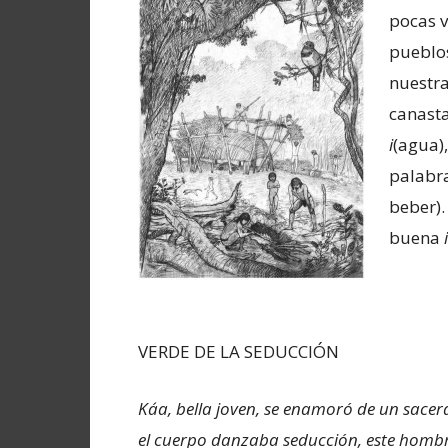
pocas v
pueblos
nuestra
canasta
i
(agua)
palabra
beber).
buena
VERDE DE LA SEDUCCIÓN
Ka´a, bella joven, se enamoró de un sacer
el cuerpo danzaba seducción, este hombre