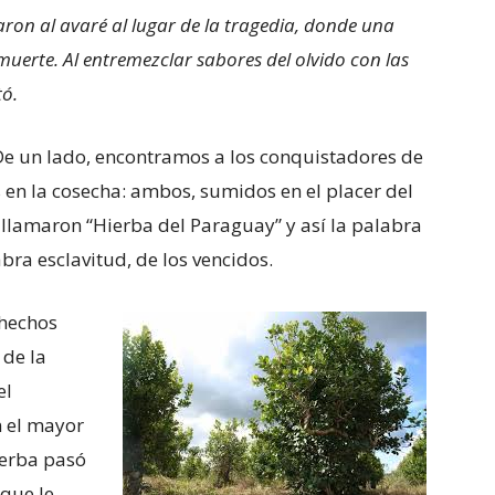
varon al avaré al lugar de la tragedia, donde una
uerte. Al entremezclar sabores del olvido con las
tó.
De un lado, encontramos a los conquistadores de
os en la cosecha: ambos, sumidos en el placer del
a llamaron “Hierba del Paraguay” y así la palabra
bra esclavitud, de los vencidos.
 hechos
 de la
el
n el mayor
 yerba pasó
que le