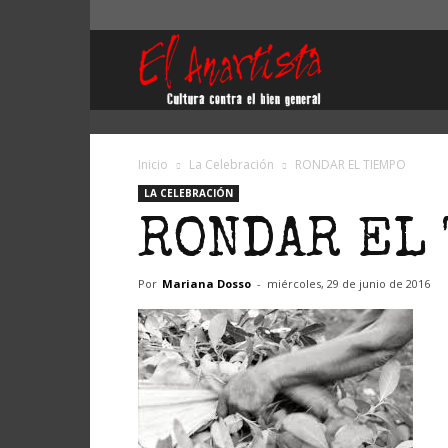
El
Anartista
Inicio
La Celebración
RONDAR EL TIEMPO
LA CELEBRACIÓN
RONDAR EL
Por
Mariana Dosso
-
miércoles, 29 de junio de 2016