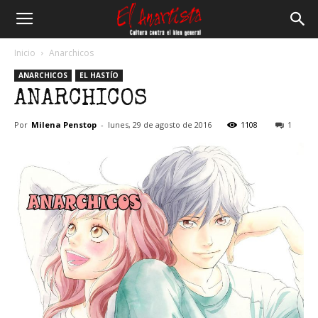
El
Inicio
Anarchicos
ANARCHICOS
EL HASTÍO
Anartista
ANARCHICOS
Por
Milena Penstop
-
lunes, 29 de agosto de 2016
1108
1