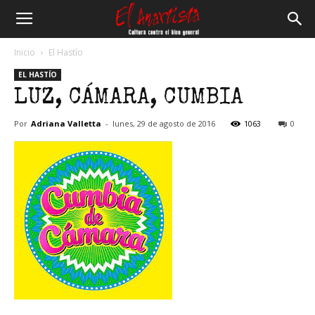
El
Inicio
El Hastío
EL HASTÍO
Anartista
LUZ, CÁMARA, CUMBIA
Por
Adriana Valletta
-
lunes, 29 de agosto de 2016
1063
0