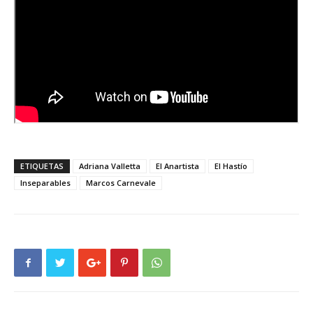
ETIQUETAS
Adriana Valletta
El Anartista
El Hastío
Inseparables
Marcos Carnevale