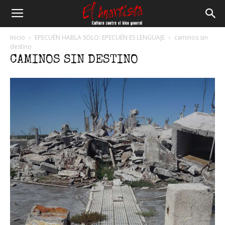
El
Inicio
EPECUÉN HABLA SOLO: EPECUÉN ES LENGUAJE
caminos sin
destino
CAMINOS SIN DESTINO
Anartista