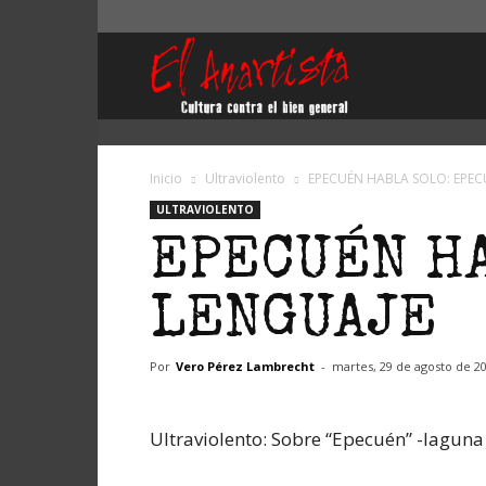
El
Anartista
Inicio
Ultraviolento
EPECUÉN HABLA SOLO: EPEC
ULTRAVIOLENTO
EPECUÉN HA
LENGUAJE
Por
Vero Pérez Lambrecht
-
martes, 29 de agosto de 2
Ultraviolento: Sobre “Epecuén” -laguna