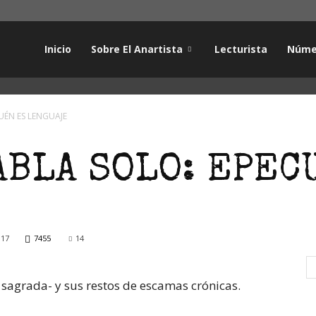
Inicio
Sobre El Anartista
Lecturista
Núme
UÉN ES LENGUAJE
BLA SOLO: EPEC
017
7455
14
 sagrada- y sus restos de escamas crónicas.