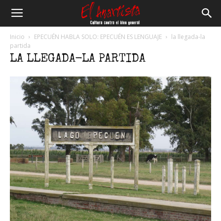
El
Inicio
EPECUÉN HABLA SOLO: EPECUÉN ES LENGUAJE
la llegada-la
partida
LA LLEGADA-LA PARTIDA
Anartista