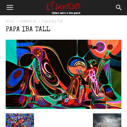
El
Inicio
UMBILICAL
Papa Iba Tall
PAPA IBA TALL
Anartista