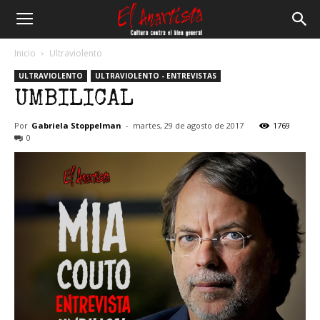
El
Inicio
Ultraviolento
ULTRAVIOLENTO
ULTRAVIOLENTO - ENTREVISTAS
Anartista
UMBILICAL
Por
Gabriela Stoppelman
-
martes, 29 de agosto de 2017
1769
0