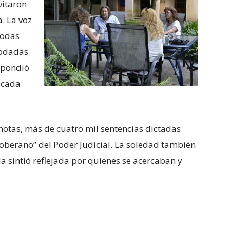
vitaron
a. La voz
todas
modadas
spondió
 cada
e notas, más de cuatro mil sentencias dictadas
soberano” del Poder Judicial. La soledad también
 la sintió reflejada por quienes se acercaban y