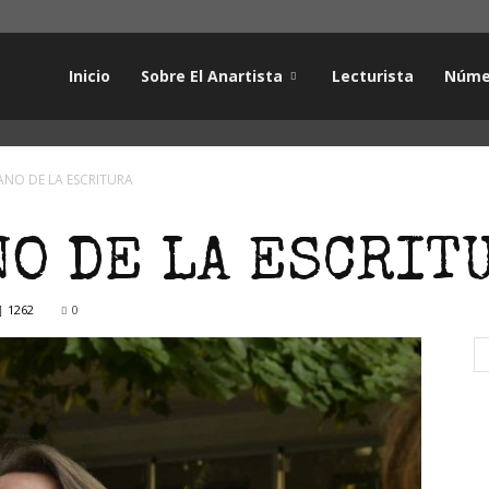
Inicio
Sobre El Anartista
Lecturista
Núme
ANO DE LA ESCRITURA
O DE LA ESCRIT
1262
0