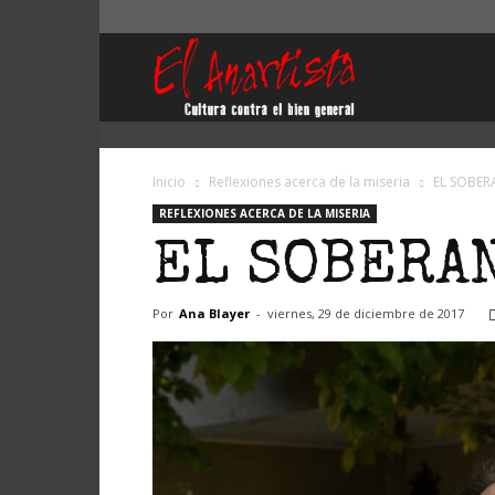
El
Anartista
Inicio
Reflexiones acerca de la miseria
EL SOBER
REFLEXIONES ACERCA DE LA MISERIA
EL SOBERAN
Por
Ana Blayer
-
viernes, 29 de diciembre de 2017