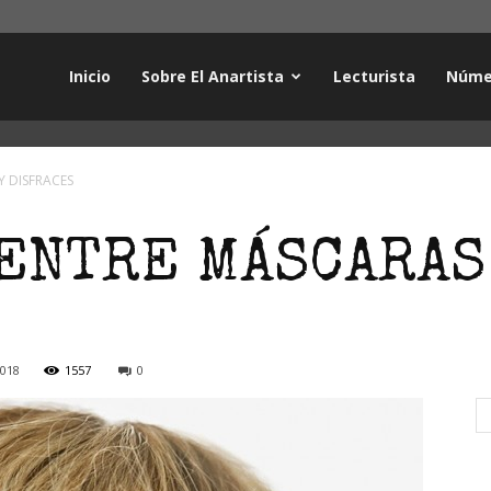
Inicio
Sobre El Anartista
Lecturista
Núme
Y DISFRACES
ENTRE MÁSCARAS
2018
1557
0