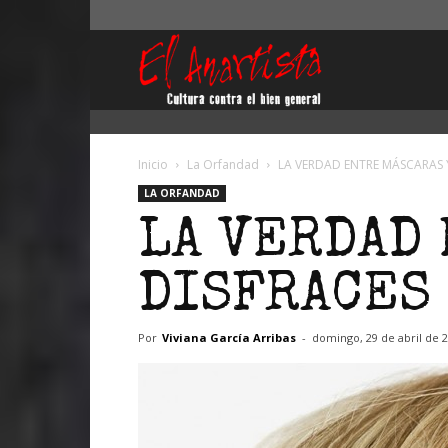
El
Anartista
Inicio
La Orfandad
LA VERDAD ENTRE MÁSCARAS 
LA ORFANDAD
LA VERDAD 
DISFRACES
Por
Viviana García Arribas
-
domingo, 29 de abril de 