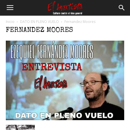
El
Inicio
DATO EN PLENO VUELO
Fernandez Moores
FERNANDEZ MOORES
Anartista