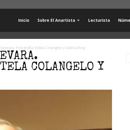
Inicio
Sobre El Anartista
Lecturista
Núme
 Guevara. Fotografía: Estela Colangelo y Valeria Roig.
EVARA.
STELA COLANGELO Y